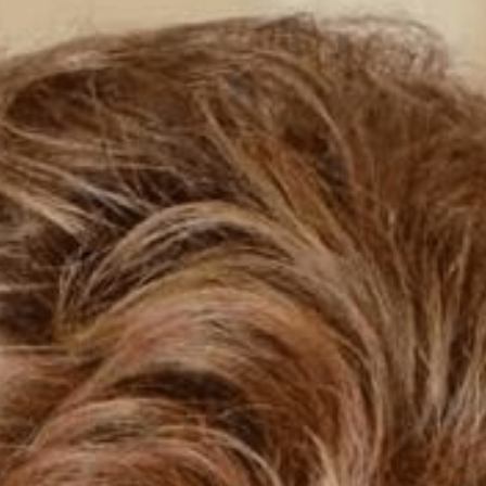
أدب
وفنون
رأي
رياضة
المجلة
من
نحن