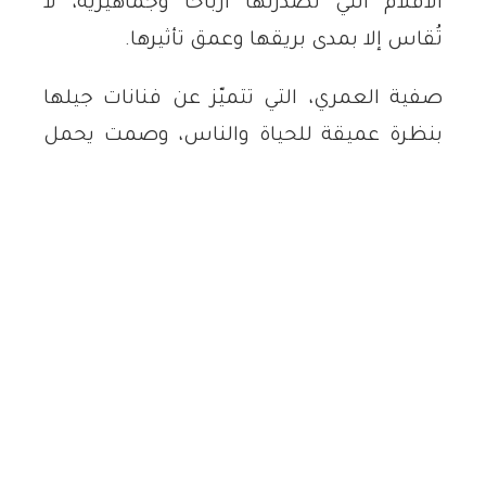
الأفلام التي تصدرتها أرباحاً وجماهيرية، لا
تُقاس إلا بمدى بريقها وعمق تأثيرها.
صفية العمري، التي تتميّز عن فنانات جيلها
بنظرة عميقة للحياة والناس، وصمت يحمل
دلالات لا يدركها الكثيرون، زارت أربيل عاصمة
إقليم كوردستان العراق للمرة الأولى في عام
2012، برفقة وفد من نجوم وفناني بلدها،
للمشاركة كضيوف شرف في مهرجان أربيل
الدولي للمسرح. وفي تلك الزيارة، سنحت لي
الفرصة للقائها في فندق أربيل الدولي
(شيراتون)، حيث دار بيننا حديث افتتحته
بالتعبير عن إعجابي بها: «ما زلتِ تحتفظين
بالجمال والجاذبية اللذين أسرا قلوب جيل من