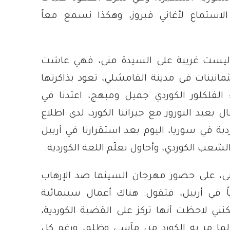
لاستماع لأغاني فيروز، وهكذا نسمع معاً
ة، ليست غريبة على السيدة منى، فهي عاشت
مانينات في مدينة القامشلي، تعود بذاكرتها
: الفلكلور الكوردي جميل ومبهج، اعتدنا في
ل بعيد النوروز مع جيراننا الكورد، لدى اطلاع
ية في سوريا، اليوم بعد استقرارنا في أربيل
الشعب الكوردي، وأحاول تعلّم اللغة الكوردية.
، على حضور مهرجان السينما ضد الإرهاب
اً في أربيل، فتقول: هناك أعمال سينمائية
كنني لاحظت أنها تركز على القضية الكوردية،
لما مر به الكورد من مآسي وظلم، ورغم كل