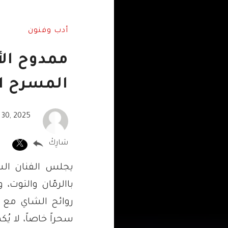
أدب وفنون
ممدوح ال
المسرح ال
 30, 2025
شارِكْ
يجلس الفنان الس
باالرمّان والتوت، 
روائح الشاي مع ا
سحراً خاصاً، لا ي