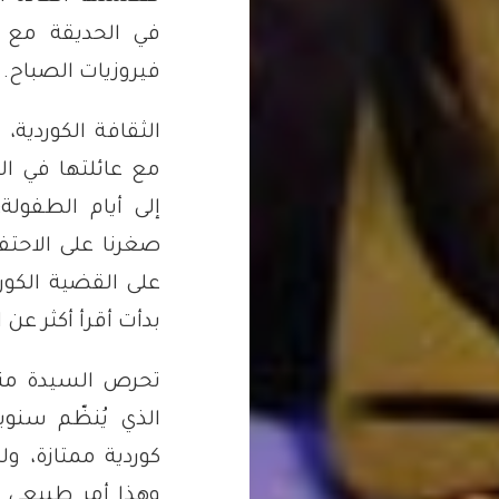
في الحديقة مع ا
فيروزيات الصباح.
الثقافة الكوردي
مع عائلتها في الث
إلى أيام الطفولة
صغرنا على الاحتفا
على القضية الكورد
بدأت أقرأ أكثر عن 
تحرص السيدة منى
الذي يُنظّم سنوي
كوردية ممتازة، ول
وهذا أمر طبيعي 