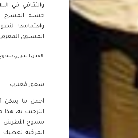
والثقافي في البل
خشبة المسرح و
واهتمامها لتطو
المستوى المعرفي
الفنان السوري ممدوح 
شعور مُغترب
أجمل ما يمكن أ
الترحيب به، هذا م
ممدوح الأطرش في 
المرحّبة تعطيك شع