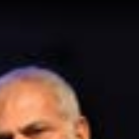
أدب
وفنون
رأي
رياضة
المجلة
من
نحن