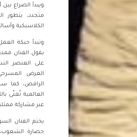
ويبدأ الصراع بين أ
متجدد، يتطور ال
الكلاسيكية وأساليب
وتبدأ حبكة العمل 
يقول الفنان ممدوح
على العنصر الت
العرض المسرحي
الراقص، كما سن
العالمية تُغنّى با
عبر مشاركة ممثلي
يختم الفنان السو
حضارة الشعوب،