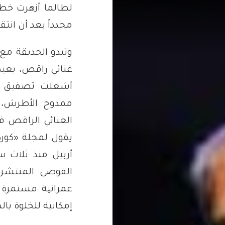
لطالما أزهرت خطوات
مجدداً بعد أن انتق
وتبدو الحديقة م
غنائي راقص، يعيد
أشعلت تصفيق الج
ممدوح الأطرش،
الغنائي الراقص في
يقول لمجلة
«كور
أربيل منذ ثلاث س
الفوضى المنتشرة
عمرانية مستمرة و
إمكانية للخلوة بال