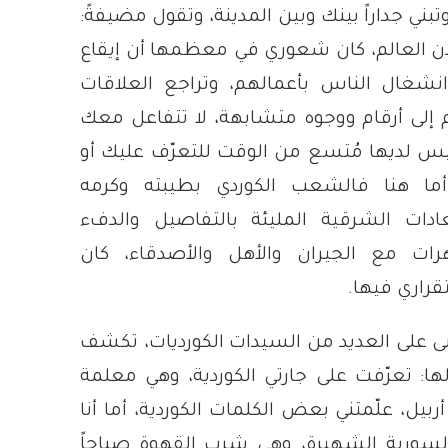
بني جداراً بينك وبين المدينة، وتقول مضيفةً:
ن العالم، كان شعوري في معظمها أن إيقاع
انشغال الناس بأعمالهم، وتراجع العلاقات
م إلى أرقام ووجوه متشابهة، لا تتفاعل معك
ليس لديها مُتسع من الوقت للتعرّف عليك أو
ما هنا فالشعب الكوردي بطيبته وكرمه
دات الشرقية المليئة بالتفاصيل والدفء
رات مع الجيران والأهل والأصدقاء، كان
قراري فيها.
ى على العديد من السيدات الكورديات، تكشف
ا: تعرّفت على جارتي الكوردية، وهي معلمة
يل، علّمتني بعض الكلمات الكوردية، أما أنا
السورية الشهيرة، وهي شرب القهوة صباحاً