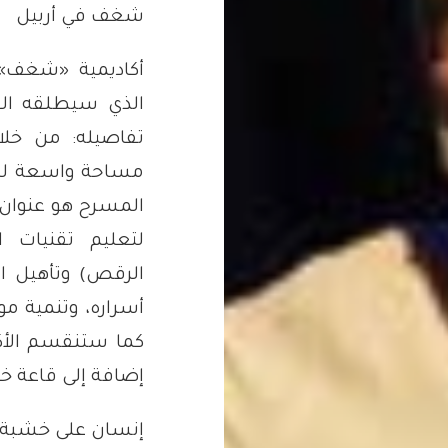
شغف في أربيل
أكاديمية «
شغف» ل
الذي سيطلقه الفن
تفاصيله: من خلا
مساحة واسعة للمس
المسرح هو عنوان 
لتعليم تقنيات ا
الرقص) وتأهيل ال
أسراره، وتنمية م
كما ستنقسم الأك
إضافة إلى قاعة خ
إنسان على خشبة 