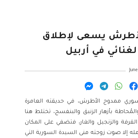
أطرش يسعى لإطلاق
غنائي في أربيل
June
وري ممدوح الأطرش، في حديقته العامرة
والمُحاطة بأزهار الزنبق والبنفسج، تختلط هنا
لقرفة والزنجيل والغار، فتضفي على المكان
ُكمله إلا صوت زوجته منى السيدة السورية التي