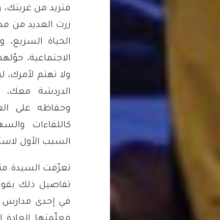
فتزيد من غربتك، وت
زرت العديد من مد
الحياة السريع، و
الاجتماعية، حوّله
ولا تهتم لأمرك، 
الدردشة معك، أ
وحفاظه على العا
كاللقاءات والسه
السبب الأول لاست
تعرّفت السيدة من
تفاصيل ذلك بقوله
في إحدى مدارس أرب
فعلّمتها العادة 