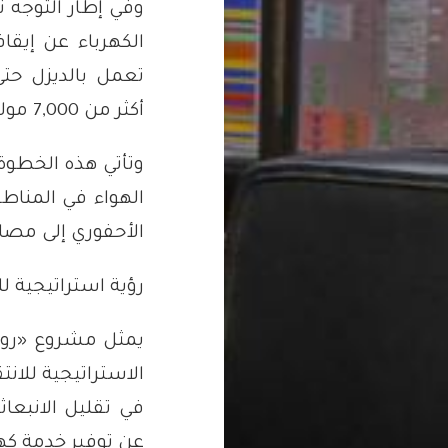
وفي إطار التوجه ن
تعمل بالديزل ح
أكثر من 7,000 مولدة ديزل أهلية بحلول نهاية عام 2026.
وتأتي هذه الخطوة 
الهواء في المناطق
الأحفوري إلى مصاد
رؤية استراتيجية ل
يمثل مشروع «روون
الاستراتيجية للا
في تقليل الانبعاث
عن توفير خدمة كهر