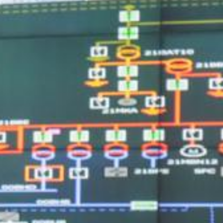
أدب
وفنون
رأي
رياضة
المجلة
من
نحن