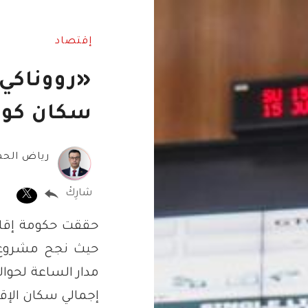
إقتصاد
«رووناكي»
سكان كور
رياض الحم
شارِكْ
حققت حكومة إقليم 
حيث نجح مشروع «
إجمالي سكان الإقل