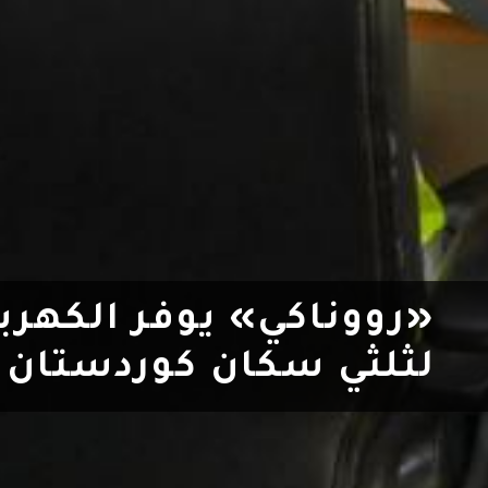
«رووناكي» يوفر الكهرب
لثلثي سكان كوردستان