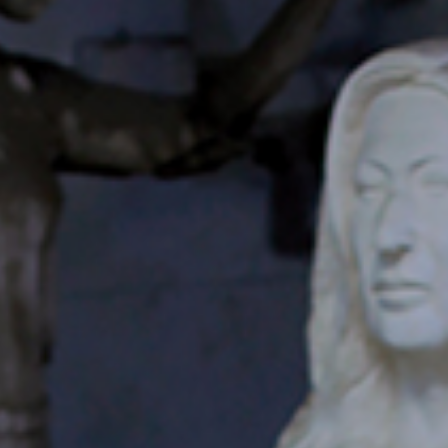
أدب
وفنون
رأي
رياضة
المجلة
من
نحن