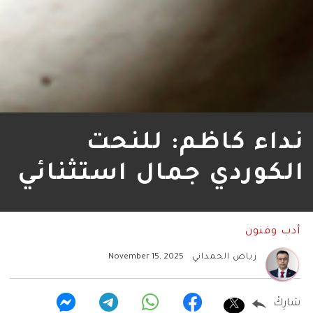
نداء كاظم: للنحت
الكوردي جمال استثنائي
أدب وفنون
رياض الحمداني
November 15, 2025
شارِكْ