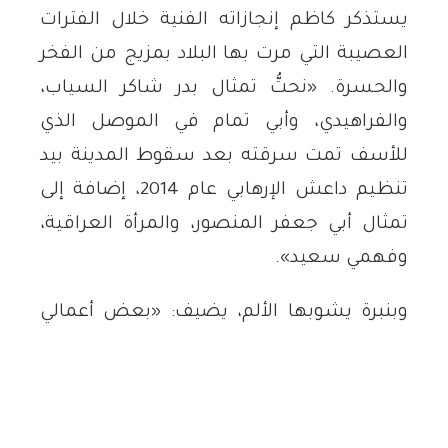
يستذكر كاظم إنجازاته الفنية خلال الفترات
العصيبة التي مرت بها البلاد بمزيج من الفخر
والحسرة. «نحتُّ تمثال بدر شاكر السياب،
والفراهيدي، وأبي تمام في الموصل الذي
للأسف تمت سرقته بعد سقوط المدينة بيد
تنظيم داعش الإرهابي عام 2014، إضافة إلى
تمثال أبي جعفر المنصور، والمرأة العراقية،
وفهمي سعيد».
وبنبرة يشوبها الألم، يضيف: «بعض أعمالي
سُرقت بعد عام 2003 وسقوط نظام صدام
حسين، وبعضها الآخر سُرق خلال سيطرة
داعش على مدن عراقية، ومن ضمنها تمثال