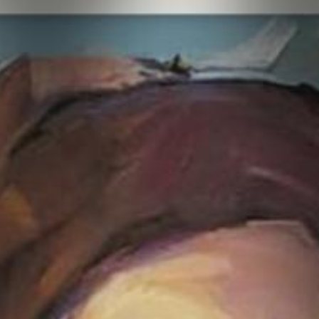
أدب
وفنون
رأي
رياضة
المجلة
من
نحن