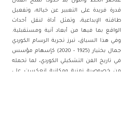
عناصر الخط واللون بلا حدود، تمنح الفنان
قدرة فريدة على التعبير عن خياله، وتفعيل
طاقته الإبداعية، وتمثل أداة لنقل أحداث
الواقع بما فيها من أبعاد آنية ومستقبلية.
وفي هذا السياق، تبرز تجربة الرسام الكوردي
جمال بختيار (1925 – 2020) كإسهام مؤسس
في تاريخ الفن التشكيلي الكوردي، لما تحمله
من خصوصية زمنية ومكانية انعكست على
إنتاجه الفني.
النشأة والبيئة التكوينية للفنان