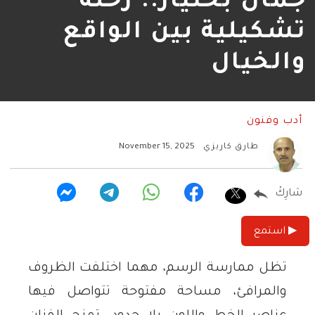
جمال بختيار.. رحلة
تشكيلية بين الواقع
والخيال
أدب وفنون
طارق كاريزي
November 15, 2025
شارِكْ
▶ استمع
تظل ممارسة الرسم، مهما اختلفت الظروف
والمرافئ، مساحة مفتوحة تتواصل فيها