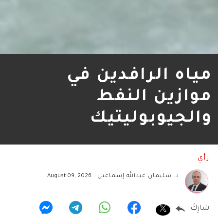
مياه الرافدين في
موازين النفط
والجيوبوليتيك
رأي
د. سليمان عبدالله إسماعيل
August 09, 2026
شارِكْ