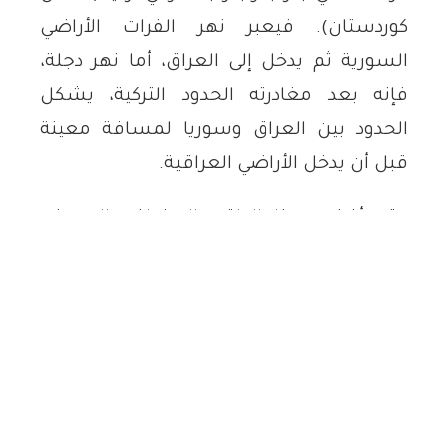
كوردستان). فيعبر نهر الفرات الأراضي
السورية ثم يدخل إلى العراق، أما نهر دجلة،
فإنه بعد مغادرته الحدود التركية، يشكل
الحدود بين العراق وسوريا لمسافة معينة
قبل أن يدخل الأراضي العراقية.
وقد أفضى هذا الواقع الجغرافي إلى منح
تركيا، بصفتها دولة المنبع، قدرة تحكم
استراتيجية كبيرة في كمية وتوقيت تدفق
المياه، في حين أن سوريا والعراق، بوصفهما
دولتي مصب، تعتمدان بشكل مصيري على
المياه التي تدخل أراضيهما عبر حدودهما.
رؤى متعارضة للقضية