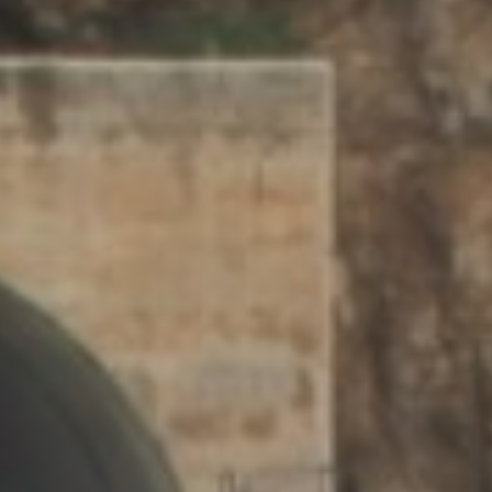
أدب
وفنون
رأي
رياضة
المجلة
من
نحن