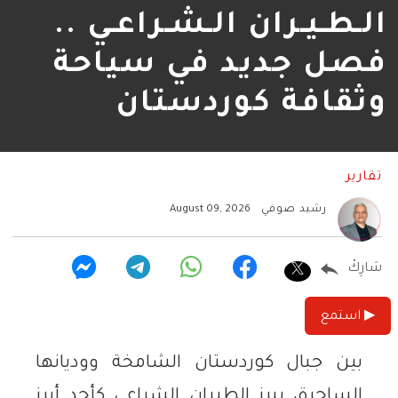
الـطـيـران الـشـراعـي ..
فصل جديد في سياحة
وثقافة كوردستان
تقارير
رشيد صوفي
August 09, 2026
شارِكْ
▶ استمع
بين جبال كوردستان الشامخة ووديانها
الساحرة، يبرز الطيران الشراعي كأحد أبرز