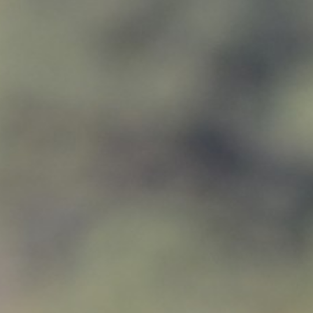
أدب
وفنون
رأي
رياضة
المجلة
من
نحن