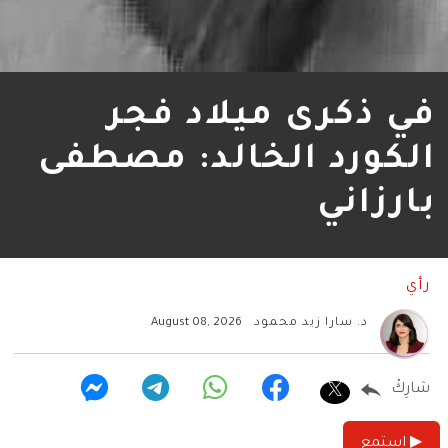
في ذكرى ميلاد فجر
الكورد الخالد: مصطفى
بارزاني
رأي
د. سارا زيد محمود
August 08, 2026
شارِكْ
▶ استمع