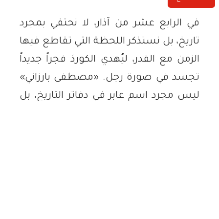
في الرابع عشر من آذار، لا نحتفي بمجرد
تاريخ، بل نستذكر اللحظة التي تقاطع فيها
الزمن مع القدر، ليُهدي الكوردَ فجراً جديداً
تجسد في صورة رجل. «مصطفى بارزاني»
ليس مجرد اسم عابر في دفاتر التاريخ، بل
هو المبتدأ الذي أعاد صياغة الخبر الكوردي،
والبوصلة التي وجهت سفينة الأمة نحو
مرافئ الحق والكرامة حين كانت الرياحُ عاتية
والظلماتُ حادقة.
لقد كان ميلاده إيذانًا بانبثاق وعيٍ قومي جديد.
نشأ مصطفى بارزاني في كنف مدرسة