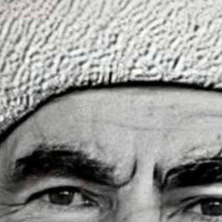
أدب
وفنون
رأي
رياضة
المجلة
من
نحن