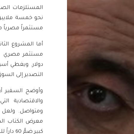
المستلزمات الصح
نحو خمسة ملايين 
مستثمراً مصرياً م
أما المشروع الثا
مستثمر مصري بصو
دولار. ويغطي أسو
التصدير إلى السوق
وأوضح السفير أن
والاقتصادية الت
ومتواصل. ولعل أ
معرض الكتاب الذي
كبير ضمَّ 60 داراً للنشر.