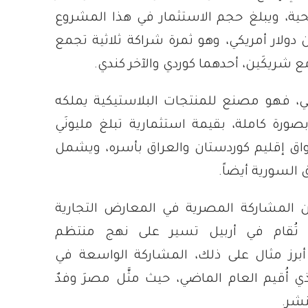
ية، ويبلغ حجم الاستثمار في هذا المشروع
دولار أمريكي، وهو ثمرة شراكة ثلاثية تجمع
ع شريكَين، أحدهما كوردي والآخر كندي.
ني، فهو مصنع للمنتجات البلاستيكية يملكه
رة كاملة، بقيمة استثمارية تبلغ مليونَي
اق إقليم كوردستان والعراق بأسره، ويشمل
 السورية أيضاً.
 المشاركة المصرية في المعارض التجارية
ي تُقام في أربيل تسير على نهج منتظم
برز مثال على ذلك، المشاركة الواسعة في
 أُقيم العام الماضي، حيث مثَّل مصرَ وفدٌ