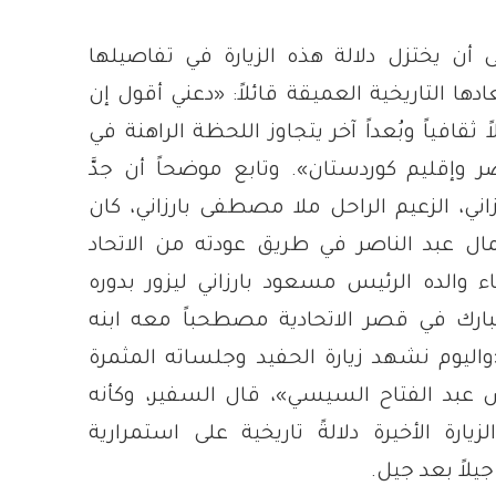
ى أن يختزل دلالة هذه الزيارة في تفاصيلها
ادها التاريخية العميقة قائلاً: «دعني أقول إن
ً ثقافياً وبُعداً آخر يتجاوز اللحظة الراهنة في
 وإقليم كوردستان». وتابع موضحاً أن جدَّ
ني، الزعيم الراحل ملا مصطفى بارزاني، كان
ال عبد الناصر في طريق عودته من الاتحاد
ء والده الرئيس مسعود بارزاني ليزور بدوره
رك في قصر الاتحادية مصطحباً معه ابنه
ليوم نشهد زيارة الحفيد وجلساته المثمرة
 عبد الفتاح السيسي»، قال السفير، وكأنه
ارة الأخيرة دلالةً تاريخية على استمرارية
جيلاً بعد جيل.