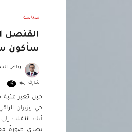
سياسة
القنصل ا
سأكون سفي
رياض الحم
شارِكْ
حين تعبر عتبة م
حي وزيران الراق
أنك انتقلت إلى
بصري صورةٌ معلَ