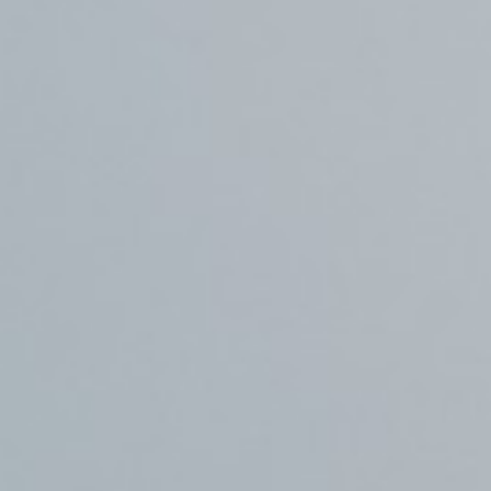
أدب
وفنون
رأي
رياضة
المجلة
من
نحن