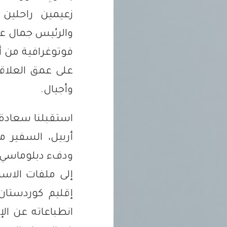
زعيمين راحلين خ
والرئيس جمال عب
فوتوغرافية من أر
على عمق العلاقا
وأجيال.
استقبلنا سعادة 
أربيل، السفير 
ودفء دبلوماسي حق
إلى ملفات الاست
إقليم كوردستان،
انطباعاته عن ال