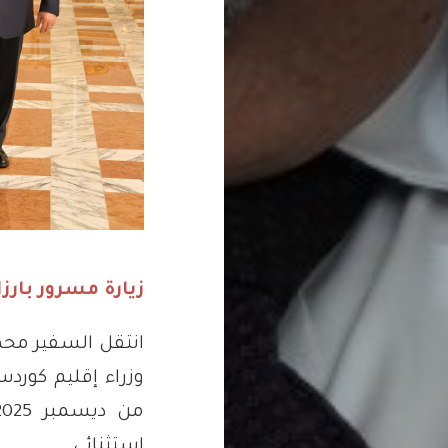
زيارة مسرور بارزا
انتقل السفير محم
وزراء إقليم كوردس
استثنائي.