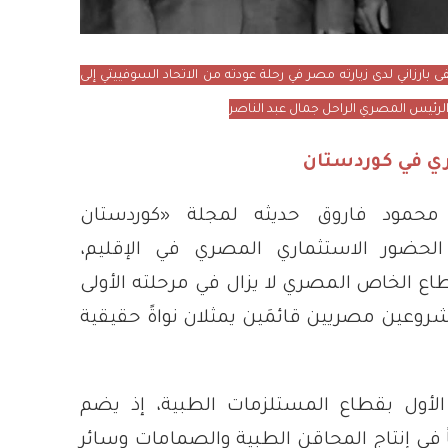
 بارزاني لدى زيارته مصر في رحلة عودته من الاتحاد السوفييتي إلى
الرئيس المصري الراحل جمال عبد الناصر
ري في كوردستان
محمود فاروق حديثه لمجلة «كوردستان
 الحضور الاستثماري المصري في الإقليم،
طاع الخاص المصري لا يزال في مرحلته الأولى
شروعين مصريين قائمَين يمثلان نواةً حقيقية
لأول بقطاع المستلزمات الطبية، إذ يضم
ي إنتاج المحاقن الطبية والصمامات وسائر