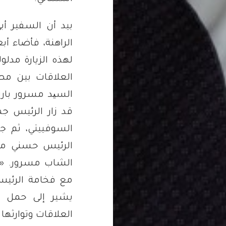
بيد أن السفير أب
الراهنة، فأضاء أبع
لهذه الزيارة مدلولا
العلاقات بين مصر
السید مسرور بارزا
قد زار الرئيس جم
السوفييتي، ثم جا
الرئيس حسني مبا
الشاب مسرور. «وا
مع فخامة الرئيس
يشير إلى حمل الزي
العلاقات وتوارثها 