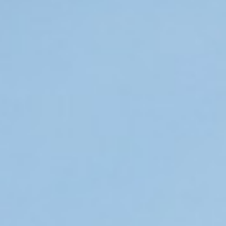
أدب
وفنون
رأي
رياضة
المجلة
من
نحن