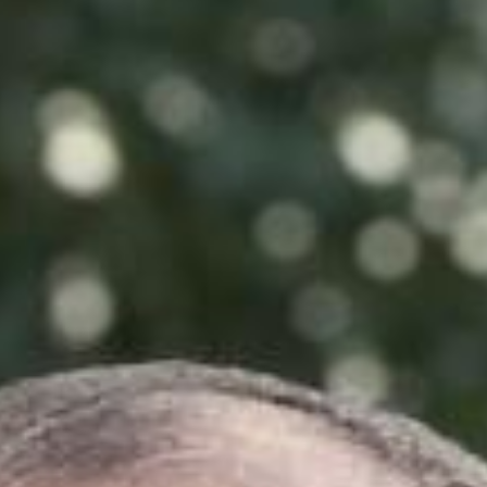
أدب
وفنون
رأي
رياضة
المجلة
من
نحن