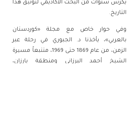
يكرّس سنوات من البحث الأكاديمي لتوثيق هذا
التاريخ.
وفي حوار خاص مع مجلة «كوردستان
بالعربي»، يأخذنا د. الجبوري في رحلة عبر
الزمن، من عام 1869 حتى 1969، متتبعاً مسيرة
الشيخ أحمد البرزاني ومنطقة بارزان،
مستعرضاً كيف أسست هذه المنطقة قواعد
التسامح والأخوة، وكيف أصبحت ملاذاً آمناً
لكل ثائر ومناضل.
رحلة أكاديمية في أروقة تاريخ بارزان
بدأت رحلة د. الجبوري الأكاديمية عام 2015 حين
حصل على شهادة الماجستير من جامعة