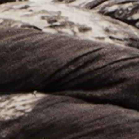
أدب
وفنون
رأي
رياضة
المجلة
من
نحن