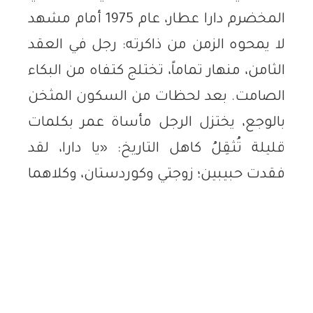
المخضرم دارا عطار، عام 1975 أمام مشهد
لا يمحوه الزمن من ذاكرته: رجل في العقد
الثامن، منهار تماماً، تختلج كتفاه من البكاء
الصامت. بعد لحظات من السكون المثخن
بالوجع، يختزل الرجل مأساة عمر بكلمات
قليلة تُثقِلُ كاهل التاريخ: «يا دارا، لقد
فقدت حبيبين؛ زوجتي وكوردستان، وكلاهما
رحل عني في أسبوع واحد».
اللقاء الأخير
ذلك الرجل لم يكن أيّ شخص. كان الدكتور
كاميران بدرخان، أحد أعمدة الفكر القومي