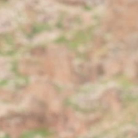
أدب
وفنون
رأي
رياضة
المجلة
من
نحن