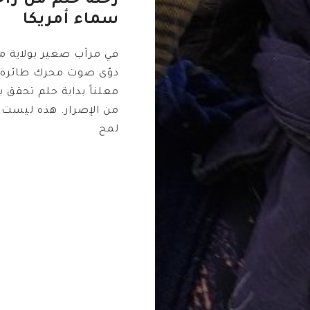
رحلة حلم من زاخ
سماء أمريكا
في مرآب صغير بولاية م
دوّى صوت محرك طائرة
معلناً بداية حلم تحقق 
من الإصرار. هذه ليست
لمح