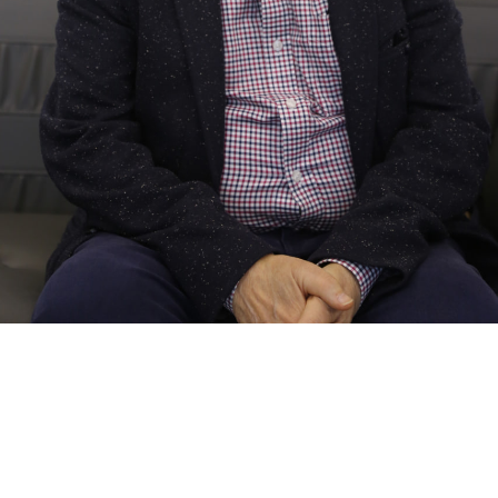
أدب
وفنون
رأي
رياضة
المجلة
من
نحن